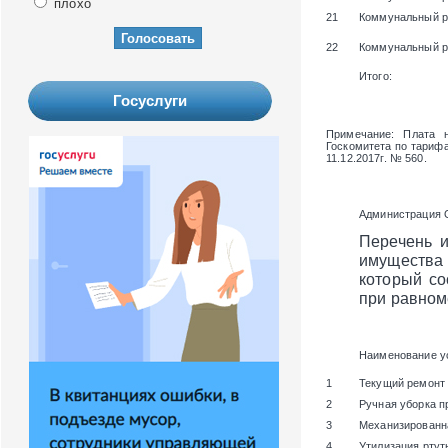
плохо
21
Коммунальный р
22
Коммунальный ре
Итого:
Госуслуги
Примечание
: Плата 
Госкомитета по тарифам
11.12.2017г. № 560.
Администрация 
Перечень и
имущества
который с
при равном
Наименование у
1
Текущий ремонт
2
Ручная уборка п
3
Механизированн
4
Утилизация ртут