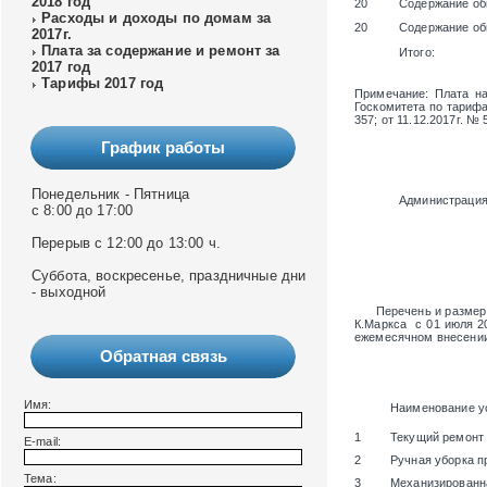
2018 год
20
Содержание об
Расходы и доходы по домам за
20
Содержание об
2017г.
Плата за содержание и ремонт за
Итого:
2017 год
Тарифы 2017 год
Примечание
: Плата н
Госкомитета по тарифам
357; от 11.12.2017г. № 
График работы
Понедельник - Пятница
Администраци
с 8:00 до 17:00
Перерыв с 12:00 до 13:00 ч.
Суббота, воскресенье, праздничные дни
- выходной
Перечень и размер пл
К.Маркса
с 01 июля 20
ежемесячном внесении
Обратная связь
Имя:
Наименование у
1
Текущий ремонт
E-mail:
2
Ручная уборка п
Тема:
3
Механизированн