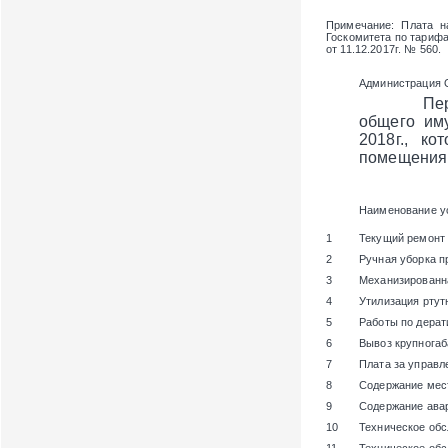
Примечание
: Плата н
Госкомитета по тарифам
от 11.12.2017г. № 560.
Администрация 
Перечень 
общего им
2018г., к
помещения 
Наименование у
1
Текущий ремонт
2
Ручная уборка п
3
Механизированн
4
Утилизация ртут
5
Работы по дерат
6
Вывоз крупногаб
7
Плата за управ
8
Содержание мест
9
Содержание ава
10
Техническое об