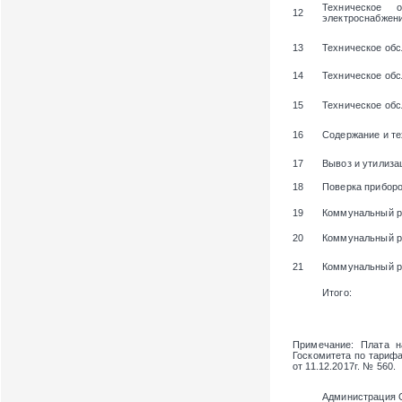
Техническое 
12
электроснабжени
13
Техническое обс
14
Техническое об
15
Техническое об
16
Содержание и те
17
Вывоз и утилиза
18
Поверка приборо
19
Коммунальный р
20
Коммунальный р
21
Коммунальный ре
Итого:
Примечание
: Плата 
Госкомитета по тарифам
от 11.12.2017г. № 560.
Администрация 