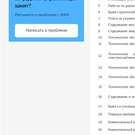
5
Работы по дерат
6
Вывоз крупногаб
7
Плата за управ
8
Содержание мест
9
Содержание ава
10
Техническое об
11
Техническое об
Техническое 
12
электроснабжени
13
Техническое обс
14
Техническое об
15
Техническое об
16
Содержание и те
17
Вывоз и утилиза
18
Поверка приборо
19
Коммунальный р
20
Коммунальный р