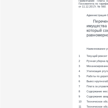
Примечание
: Плата 
Госкомитета по тарифам
от 11.12.2017г. № 560.
Администрация 
Перечень и
имущества 
который с
равномерно
Наименование у
1
Текущий ремонт
2
Ручная уборка п
3
Механизированн
4
Утилизация ртут
5
Работы по дерат
6
Вывоз крупногаб
7
Плата за управ
8
Содержание мест
9
Содержание ава
10
Техническое об
11
Техническое об