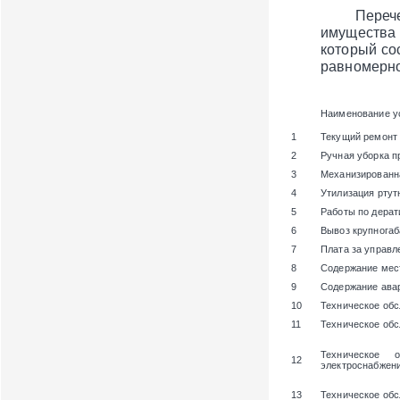
Перечень и
имущества
который со
равномерно
Наименование у
1
Текущий ремонт
2
Ручная уборка п
3
Механизированн
4
Утилизация ртут
5
Работы по дерат
6
Вывоз крупногаб
7
Плата за управ
8
Содержание мест
9
Содержание ава
10
Техническое об
11
Техническое об
Техническое 
12
электроснабжени
13
Техническое обс