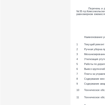
Перечень и ра
№35 пр.Комсомольск
равномерном ежемесяч
Наименование у
1
Текущий ремонт
2
Ручная уборка п
3
Механизированн
4
Утилизация ртут
5
Работы по дерат
6
Вывоз крупногаб
7
Плата за управ
8
Содержание мест
9
Содержание ава
10
Техническое об
11
Техническое об