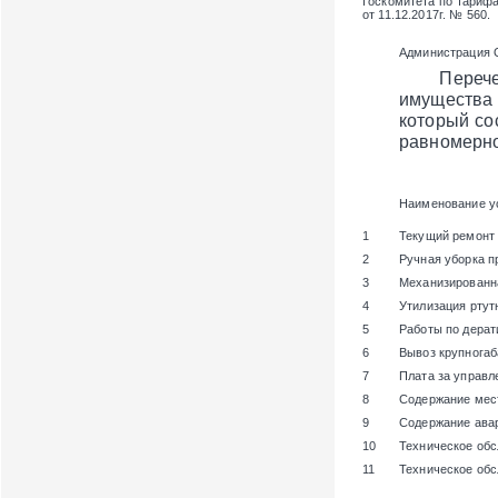
Госкомитета по тарифам
от 11.12.2017г. № 560.
Администрация 
Перечень и
имущества 
который со
равномерно
Наименование у
1
Текущий ремонт
2
Ручная уборка п
3
Механизированн
4
Утилизация ртут
5
Работы по дерат
6
Вывоз крупногаб
7
Плата за управ
8
Содержание мест
9
Содержание ава
10
Техническое об
11
Техническое об