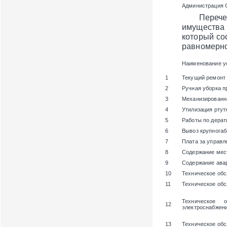
Администрация 
Перечень и
имущества
который со
равномерно
Наименование у
1
Текущий ремонт
2
Ручная уборка п
3
Механизированн
4
Утилизация ртут
5
Работы по дерат
6
Вывоз крупногаб
7
Плата за управ
8
Содержание мест
9
Содержание ава
10
Техническое об
11
Техническое об
Техническое 
12
электроснабжени
13
Техническое обс