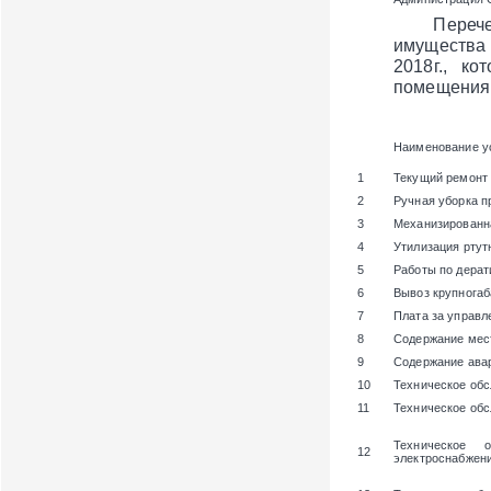
Перечень и
имущества
2018г., к
помещения 
Наименование у
1
Текущий ремонт
2
Ручная уборка п
3
Механизированн
4
Утилизация ртут
5
Работы по дерат
6
Вывоз крупногаб
7
Плата за управ
8
Содержание мест
9
Содержание ава
10
Техническое об
11
Техническое об
Техническое 
12
электроснабжени