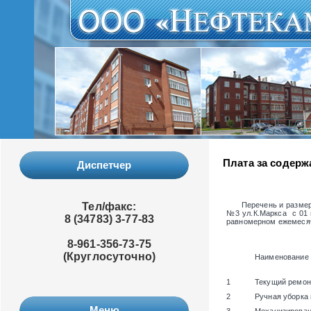
Плата за содержа
Диспетчер
Тел/факс:
Перечень и размер пл
№3 ул.К.Маркса
с 01 
8 (34783) 3-77-83
равномерном ежемесяч
8-961-356-73-75
(Круглосуточно)
Наименование 
1
Текущий ремон
2
Ручная уборка
Меню