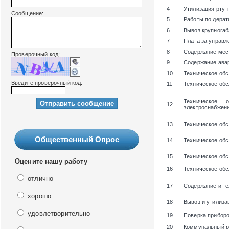
4
Утилизация ртут
Сообщение:
5
Работы по дерат
6
Вывоз крупногаб
7
Плата за управ
8
Содержание мест
Проверочный код:
9
Содержание ава
10
Техническое об
Введите проверочный код:
11
Техническое об
Техническое 
12
электроснабжени
13
Техническое обс
Общественный Опрос
14
Техническое об
15
Техническое об
Оцените нашу работу
16
Техническое об
отлично
17
Содержание и те
хорошо
18
Вывоз и утилиза
удовлетворительно
19
Поверка приборо
20
Коммунальный р