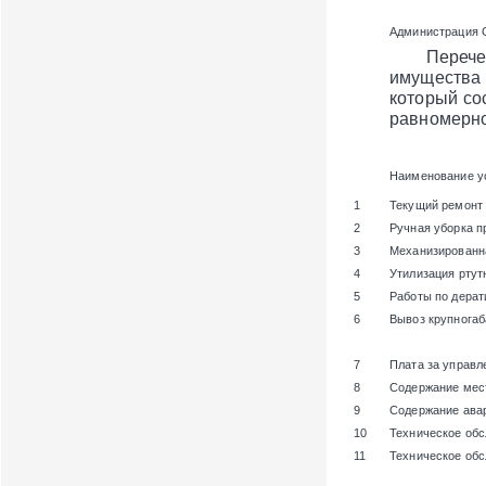
Администрация 
Перечень и
имущества
который с
равномерно
Наименование у
1
Текущий ремонт
2
Ручная уборка п
3
Механизированн
4
Утилизация ртут
5
Работы по дерат
6
Вывоз крупногаб
7
Плата за управ
8
Содержание мест
9
Содержание ава
10
Техническое об
11
Техническое об