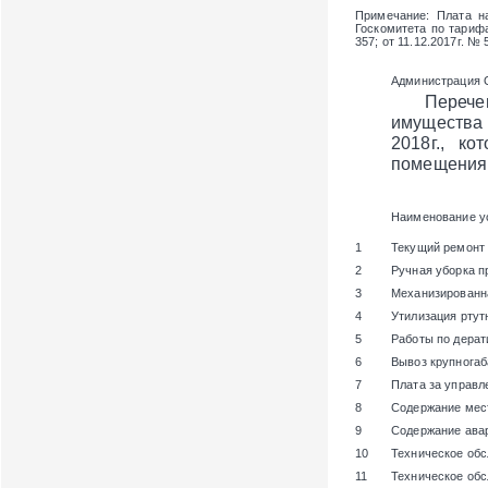
Примечание
: Плата н
Госкомитета по тарифа
357; от 11.12.2017г. № 
Администрация 
Перечень и
имущества 
2018г., к
помещения 
Наименование у
1
Текущий ремонт
2
Ручная уборка п
3
Механизированн
4
Утилизация ртут
5
Работы по дерат
6
Вывоз крупногаб
7
Плата за управ
8
Содержание мест
9
Содержание ава
10
Техническое об
11
Техническое об