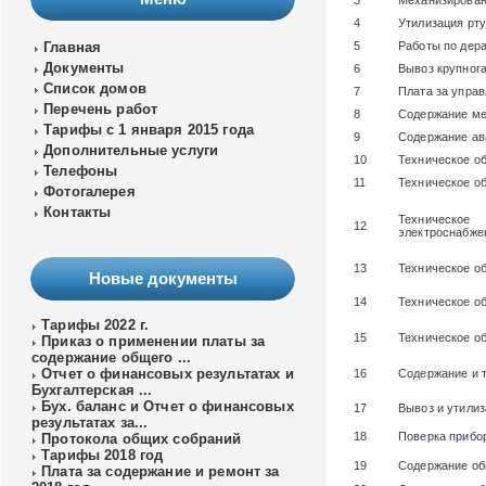
3
Механизирован
4
Утилизация рт
Главная
5
Работы по дера
Документы
6
Вывоз крупног
Список домов
7
Плата за упра
Перечень работ
8
Содержание ме
Тарифы с 1 января 2015 года
9
Содержание ав
Дополнительные услуги
10
Техническое о
Телефоны
11
Техническое о
Фотогалерея
Контакты
Техническое
12
электроснабжен
13
Техническое о
Новые документы
14
Техническое о
Тарифы 2022 г.
15
Техническое о
Приказ о применении платы за
содержание общего ...
Отчет о финансовых результатах и
16
Содержание и 
Бухгалтерская ...
Бух. баланс и Отчет о финансовых
17
Вывоз и утили
результатах за...
18
Поверка прибо
Протокола общих собраний
Тарифы 2018 год
19
Содержание об
Плата за содержание и ремонт за