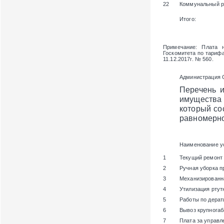
22
Коммунальный ре
Итого:
Примечание
: Плата 
Госкомитета по тарифам
11.12.2017г. № 560.
Администрация 
Перечень и
имущества
который со
равномерно
Наименование у
1
Текущий ремонт
2
Ручная уборка п
3
Механизированн
4
Утилизация ртут
5
Работы по дерат
6
Вывоз крупногаб
7
Плата за управ