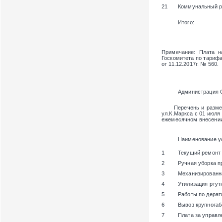
21
Коммунальный р
Итого:
Примечание
: Плата н
Госкомитета по тарифам
от 11.12.2017г. № 560.
Администрация 
Перечень и размер п
ул.К.Маркса
с 01 июля 
ежемесячном внесении
Наименование у
1
Текущий ремонт
2
Ручная уборка п
3
Механизированн
4
Утилизация ртут
5
Работы по дерат
6
Вывоз крупногаб
7
Плата за управ