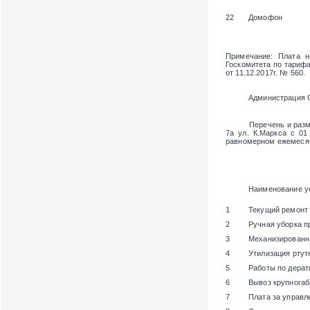
22
Домофон
Примечание
: Плата 
Госкомитета по тарифам
от 11.12.2017г. № 560.
Администрация 
Перечень и размер п
7а
ул. К.Маркса с 01
равномерном ежемесяч
Наименование у
1
Текущий ремонт
2
Ручная уборка п
3
Механизированн
4
Утилизация ртут
5
Работы по дерат
6
Вывоз крупногаб
7
Плата за управ