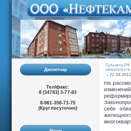
Субъекты РФ 
Диспетчер
обязательств
22.04.201
На рассмо
Тел/факс:
изменен
8 (34783) 3-77-83
реформи
Законопро
8-961-356-73-75
(Круглосуточно)
себя обя
жилищно
многоквар
Меню