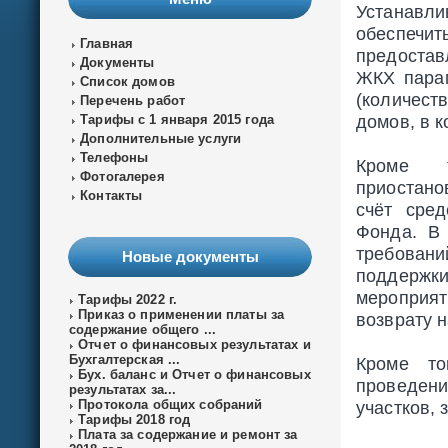
Устанавли
обеспечи
Главная
предостав
Документы
ЖКХ парам
Список домов
(количест
Перечень работ
домов, в 
Тарифы с 1 января 2015 года
Дополнительные услуги
Телефоны
Кроме т
Фотогалерея
приостан
Контакты
счёт сре
Фонда. В
требован
Новые документы
поддержки
мероприя
Тарифы 2022 г.
Приказ о применении платы за
возврату 
содержание общего ...
Отчет о финансовых результатах и
Бухгалтерская ...
Кроме то
Бух. баланс и Отчет о финансовых
проведени
результатах за...
Протокола общих собраний
участков,
Тарифы 2018 год
Плата за содержание и ремонт за